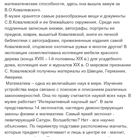
математические способности, здесь она вышла замуж за
В.О.Ковалевского.
В музее хранятся самые разнообразные вещи и документы
С.В.Ковалевской и ее ближайшего окружения. Среди них
подлинные записные книжки, автографы, портреты ее
предков, коврик, вышитый Ковалевской, книги из личной
библиотеки с автографами, прижизненные издания самой
Ковалевской, отцовское охотничье ружье и многое другое! В
экспозиции скомплектована коллекция мебели красного
дерева (конца XVIII – I-й половины XIX в.) для усадебного
дома, коллекция книг и журналов XIX в. О мировом признании
С. Ковалевской получены материалы из Швеции, Германии,
Америки.
Математика – одна из величайших наук в мире. Изучение
устройства мира связано с поиском и описанием различных
закономерностей. Она по праву считается наукой всех наук. В
музее работает "Интерактивный научный зал". В зале
представлены 14 экспонатов, наглядно демонстрирующих
законы физики и математики. Самый яркий экспонат -
левитирующий Сатурн. Волшебство? Нет - все научно
объяснимо. По периметру подставки расположены магниты,
которые предмет притягивают и лишь в центре ее - магнит,